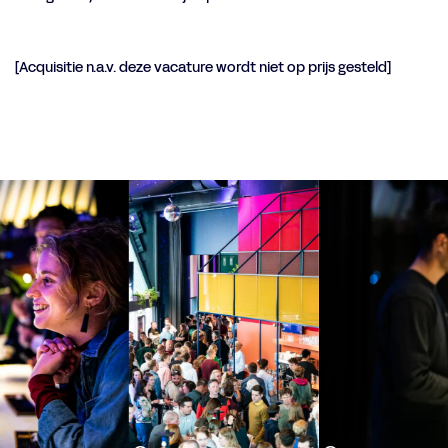
[Acquisitie n.a.v. deze vacature wordt niet op prijs gesteld]
Overslaan