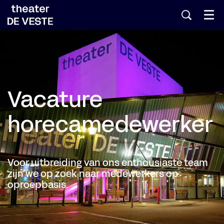
Menu
Vacature
horecamedewerker
Voor uitbreiding van ons enthousiaste team
zijn we op zoek naar medewerkers op
oproepbasis.