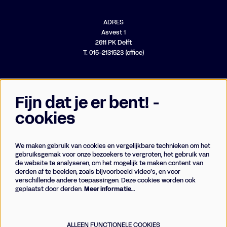
ADRES
Asvest 1
2611 PK Delft
T. 015-2131523 (office)
Fijn dat je er bent! -
cookies
We maken gebruik van cookies en vergelijkbare technieken om het
Businessclub
gebruiksgemak voor onze bezoekers te vergroten, het gebruik van
de website te analyseren, om het mogelijk te maken content van
Vrienden
derden af te beelden, zoals bijvoorbeeld video’s, en voor
Techniek
verschillende andere toepassingen. Deze cookies worden ook
geplaatst door derden.
Meer informatie…
Meld je aan voor de nieuwsbrief
ALLEEN FUNCTIONELE COOKIES