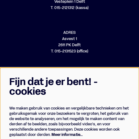
Vesteplein 1 Delft
T. 015-2121312 (kassa)
ADRES
Asvest 1
2611 PK Delft
T. 015-2131523 (office)
Fijn dat je er bent! -
cookies
We maken gebruik van cookies en vergelijkbare technieken om het
Businessclub
gebruiksgemak voor onze bezoekers te vergroten, het gebruik van
de website te analyseren, om het mogelijk te maken content van
Vrienden
derden af te beelden, zoals bijvoorbeeld video’s, en voor
Techniek
verschillende andere toepassingen. Deze cookies worden ook
geplaatst door derden.
Meer informatie…