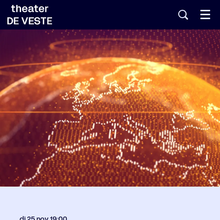
Menu
di 25 nov
19:00