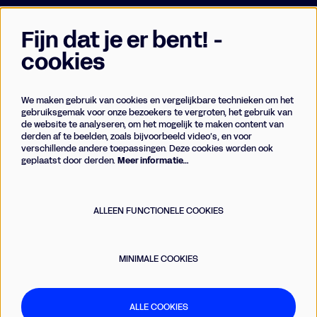
Fijn dat je er bent! -
cookies
We maken gebruik van cookies en vergelijkbare technieken om het
Businessclub
gebruiksgemak voor onze bezoekers te vergroten, het gebruik van
de website te analyseren, om het mogelijk te maken content van
Vrienden
derden af te beelden, zoals bijvoorbeeld video’s, en voor
Techniek
verschillende andere toepassingen. Deze cookies worden ook
geplaatst door derden.
Meer informatie…
Meld je aan voor de nieuwsbrief
ALLEEN FUNCTIONELE COOKIES
AANMELDEN
MINIMALE COOKIES
Deze site wordt beschermd door reCAPTCHA, dataverwerking gebeurt in overeenstemming met de
Cloud Data
Processing Addendum
van Google.
ALLE COOKIES