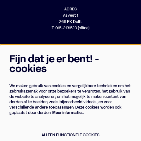
ADRES
Asvest 1
2611 PK Delft
T. 015-2131523 (office)
Fijn dat je er bent! -
cookies
We maken gebruik van cookies en vergelijkbare technieken om het
Businessclub
gebruiksgemak voor onze bezoekers te vergroten, het gebruik van
de website te analyseren, om het mogelijk te maken content van
Vrienden
derden af te beelden, zoals bijvoorbeeld video’s, en voor
Techniek
verschillende andere toepassingen. Deze cookies worden ook
geplaatst door derden.
Meer informatie…
Meld je aan voor de nieuwsbrief
ALLEEN FUNCTIONELE COOKIES