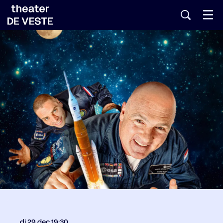
Menu
di 29 dec
19:30