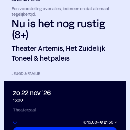
Een voorstelling over alles, iedereen en dat allemaal
tegelijkertijd.
Nu is het nog rustig
(8+)
Theater Artemis, Het Zuidelijk
Toneel & hetpaleis
JEUGD & FAMILIE
zo 22 nov ’26
15:00
Theaterzaal
€ 15,00–€ 21,50