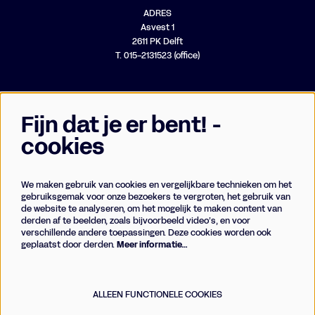
ADRES
Asvest 1
2611 PK Delft
T. 015-2131523 (office)
Fijn dat je er bent! -
cookies
We maken gebruik van cookies en vergelijkbare technieken om het
Businessclub
gebruiksgemak voor onze bezoekers te vergroten, het gebruik van
de website te analyseren, om het mogelijk te maken content van
Vrienden
derden af te beelden, zoals bijvoorbeeld video’s, en voor
Techniek
verschillende andere toepassingen. Deze cookies worden ook
geplaatst door derden.
Meer informatie…
Meld je aan voor de nieuwsbrief
ALLEEN FUNCTIONELE COOKIES