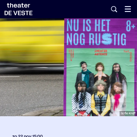
Menu
Sofie Knijff
zo 22 nov
15:00