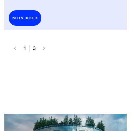
INFO & TICKETS
1
3