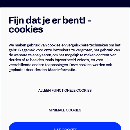
Fijn dat je er bent! -
cookies
We maken gebruik van cookies en vergelijkbare technieken om het
Businessclub
gebruiksgemak voor onze bezoekers te vergroten, het gebruik van
de website te analyseren, om het mogelijk te maken content van
Vrienden
derden af te beelden, zoals bijvoorbeeld video’s, en voor
Techniek
verschillende andere toepassingen. Deze cookies worden ook
geplaatst door derden.
Meer informatie…
Meld je aan voor de nieuwsbrief
ALLEEN FUNCTIONELE COOKIES
AANMELDEN
MINIMALE COOKIES
Deze site wordt beschermd door reCAPTCHA, dataverwerking gebeurt in overeenstemming met de
Cloud Data
Processing Addendum
van Google.
ALLE COOKIES