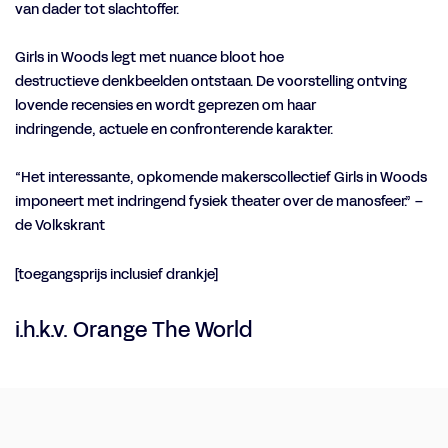
van dader tot slachtoffer.
Girls in Woods legt met nuance bloot hoe
destructieve denkbeelden ontstaan. De voorstelling ontving
lovende recensies en wordt geprezen om haar
indringende, actuele en confronterende karakter.
“Het interessante, opkomende makerscollectief Girls in Woods
imponeert met indringend fysiek theater over de manosfeer.” –
de Volkskrant
[toegangsprijs inclusief drankje]
en
Inzoomen
i.h.k.v. Orange The World