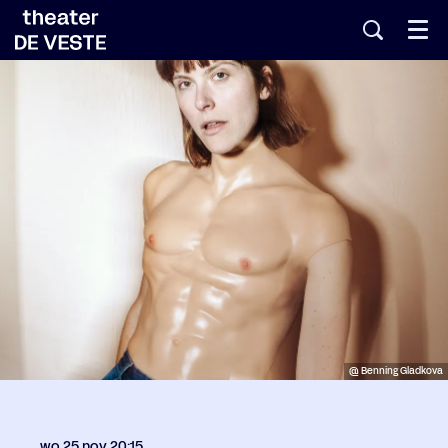
Menu
@ Benning Gladkova
wo 25 nov
20:15