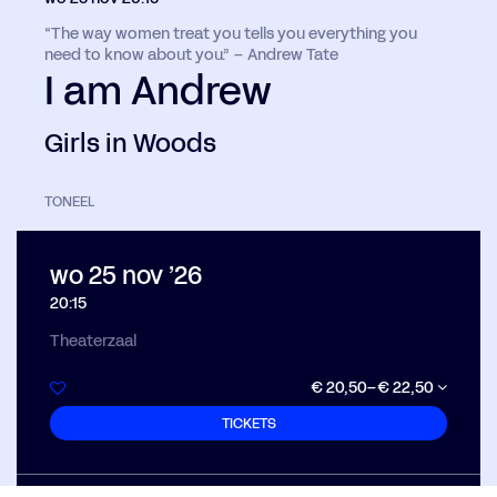
“The way women treat you tells you everything you
need to know about you.” – Andrew Tate
I am Andrew
Girls in Woods
TONEEL
wo 25 nov ’26
20:15
Theaterzaal
€ 20,50–€ 22,50
TICKETS