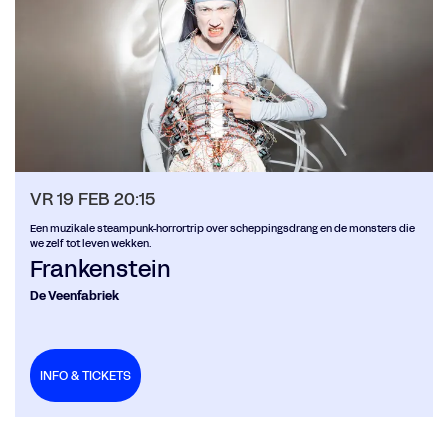
VR 19 FEB
20:15
Een muzikale steampunk-horrortrip over scheppingsdrang en de monsters die
we zelf tot leven wekken.
Frankenstein
De Veenfabriek
INFO & TICKETS