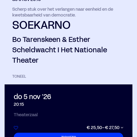
Scherp stuk over het verlangen naar eenheid en de
kwetsbaarheid van democratie.
SOEKARNO
Bo Tarenskeen & Esther
Scheldwacht I Het Nationale
Theater
TONEEL
do 5 nov ’26
20:15
Theaterzaal
€ 25,50–€ 27,50