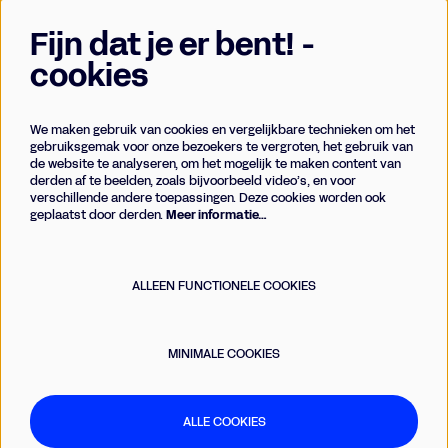
Fijn dat je er bent! -
cookies
We maken gebruik van cookies en vergelijkbare technieken om het
Businessclub
gebruiksgemak voor onze bezoekers te vergroten, het gebruik van
de website te analyseren, om het mogelijk te maken content van
Vrienden
derden af te beelden, zoals bijvoorbeeld video’s, en voor
Techniek
verschillende andere toepassingen. Deze cookies worden ook
geplaatst door derden.
Meer informatie…
Meld je aan voor de nieuwsbrief
ALLEEN FUNCTIONELE COOKIES
AANMELDEN
MINIMALE COOKIES
Deze site wordt beschermd door reCAPTCHA, dataverwerking gebeurt in overeenstemming met de
Cloud Data
Processing Addendum
van Google.
ALLE COOKIES