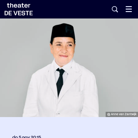
Menu
@ Anne van Zantwijk
do 5 nov
20:15