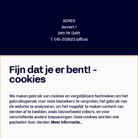
ADRES
Asvest 1
2611 PK Delft
T. 015-2131523 (office)
Fijn dat je er bent! -
cookies
We maken gebruik van cookies en vergelijkbare technieken om het
Businessclub
gebruiksgemak voor onze bezoekers te vergroten, het gebruik van
de website te analyseren, om het mogelijk te maken content van
Vrienden
derden af te beelden, zoals bijvoorbeeld video’s, en voor
Techniek
verschillende andere toepassingen. Deze cookies worden ook
geplaatst door derden.
Meer informatie…
Meld je aan voor de nieuwsbrief