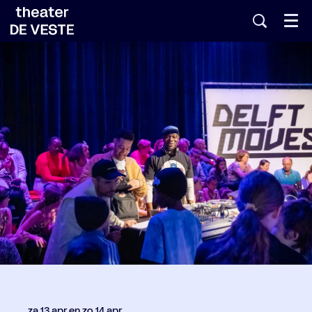
Menu
za 13 apr
en
zo 14 apr