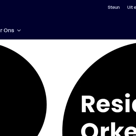
Steun
Uit 
r Ons