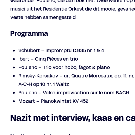
waaronder Poulenc, die dan ook met twee werken op 
musici uit het Residentie Orkest die dit mooie, geva
Veste hebben samengesteld.
Programma
Schubert – Impromptu D.935 nr. 1 & 4
Ibert – Cinq Pièces en trio
Poulenc – Trio voor hobo, fagot & piano
Rimsky-Korsakov – uit Quatre Morceaux, op. 11, nr
A-C-H op 10 nr. 1 Waltz
Poulenc – Valse-improvisation sur le nom BACH
Mozart – Pianokwintet KV 452
Nazit met interview, kaas en c