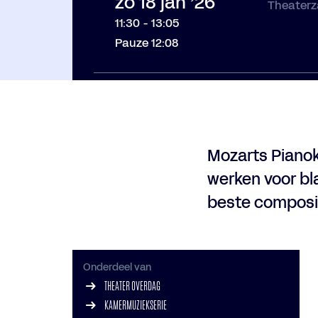
zo 18 jan ’26
Theaterz
11:30
-
13:05
Pauze 12:08
Mozarts Pianokw
werken voor bla
beste composi
Onderdeel van
THEATER OVERDAG
KAMERMUZIEKSERIE