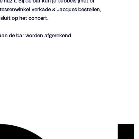
 nazit. Bij de bar kun je bubbels (mét of
atessenwinkel Verkade & Jacques bestellen,
sluit op het concert.
aan de bar worden afgerekend.