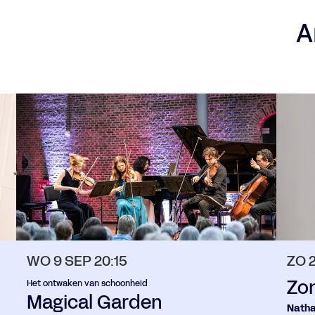
A
WO 9 SEP
20:15
ZO 
Zo
Het ontwaken van schoonheid
Magical Garden
Natha