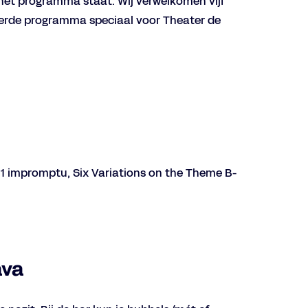
het programma staat. Wij verwelkomen vijf
rieerde programma speciaal voor Theater de
. 1 impromptu, Six Variations on the Theme B-
Inzoomen
ava