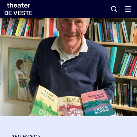
Menu
za 17 apr
20:15