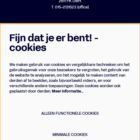
2611 PK Delft
T. 015-2131523 (office)
Fijn dat je er bent! -
cookies
We maken gebruik van cookies en vergelijkbare technieken om het
Businessclub
gebruiksgemak voor onze bezoekers te vergroten, het gebruik van
de website te analyseren, om het mogelijk te maken content van
Vrienden
derden af te beelden, zoals bijvoorbeeld video’s, en voor
Techniek
verschillende andere toepassingen. Deze cookies worden ook
geplaatst door derden.
Meer informatie…
Meld je aan voor de nieuwsbrief
ALLEEN FUNCTIONELE COOKIES
AANMELDEN
MINIMALE COOKIES