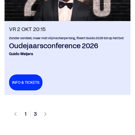
VR 2 OKT
20:15
Zonder oordeel, maar met vlijmscherpe tong, fileert Guido 2026 tot op het bot
Oudejaarsconference 2026
Guido Weijers
INFO & TICKETS
1
3