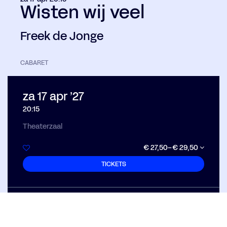
Wisten wij veel
Freek de Jonge
CABARET
za 17 apr ’27
20:15
Theaterzaal
€ 27,50–€ 29,50
TICKETS