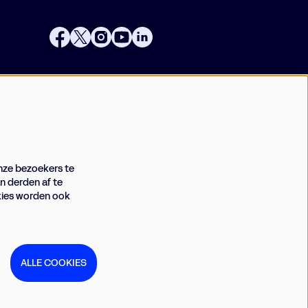
Businessclub
Vrienden
Techniek
Meld je aan voor de nieuwsbrief
nze bezoekers te
n derden af te
okies worden ook
AANMELDEN
ALLE COOKIES
Deze site wordt beschermd door reCAPTCHA, dataverwerking
gebeurt in overeenstemming met de
Cloud Data Processing
Addendum
van Google.