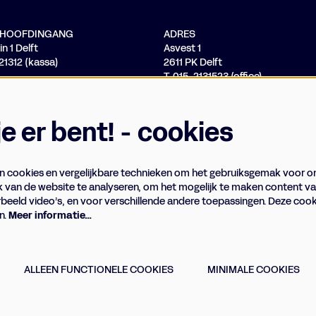
/ HOOFDINGANG
ADRES
n 1 Delft
Asvest 1
121312 (kassa)
2611 PK Delft
T. 015-2131523 (office)
 je er bent! - cookies
 cookies en vergelijkbare technieken om het gebruiksgemak voor o
k van de website te analyseren, om het mogelijk te maken content va
rbeeld video’s, en voor verschillende andere toepassingen. Deze co
n.
Meer informatie…
ALLEEN FUNCTIONELE COOKIES
MINIMALE COOKIES