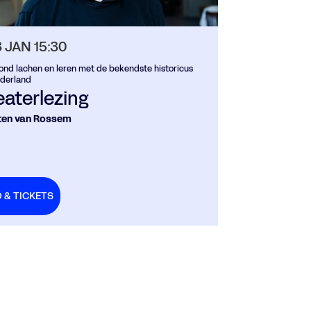
3 JAN
15:30
ond lachen en leren met de bekendste historicus
derland
aterlezing
en van Rossem
O & TICKETS