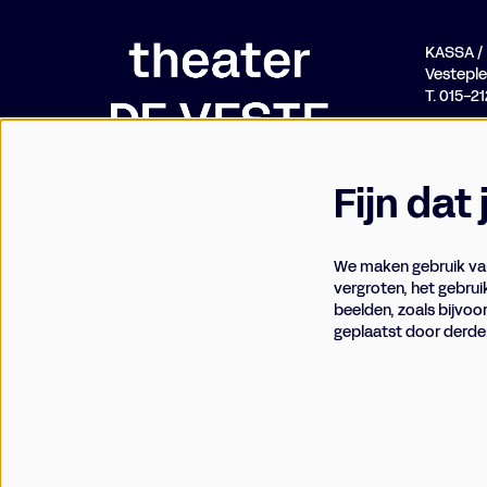
KASSA 
Vesteplei
T. 015-2
Fijn dat
We maken gebruik van
vergroten, het gebrui
beelden, zoals bijvoo
geplaatst door derde