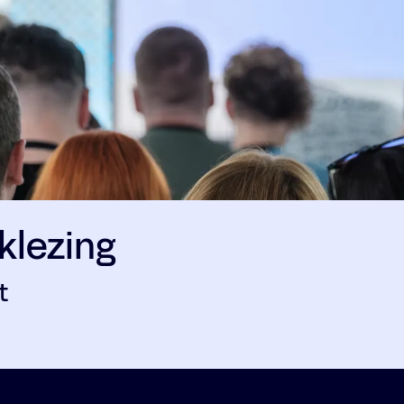
klezing
t