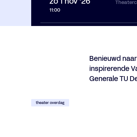
zo 1 nov ’26
Theaterc
11:00
Benieuwd naar
inspirerende 
Generale TU De
theater overdag