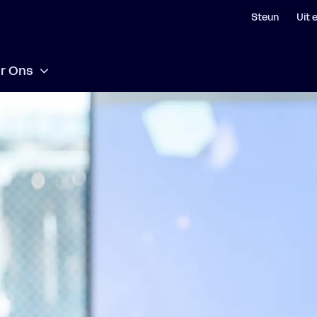
Steun
Uit 
r Ons