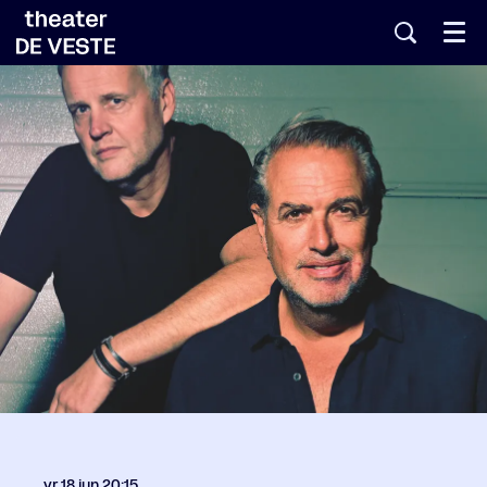
Menu
vr 18 jun
20:15