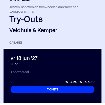
Testen, schaven en freewheelen aan weer een
topprogramma.
Try-Outs
Veldhuis & Kemper
CABARET
vr 18 jun ’27
20:15
Theaterzaal
€ 24,50–€ 26,50
TICKETS