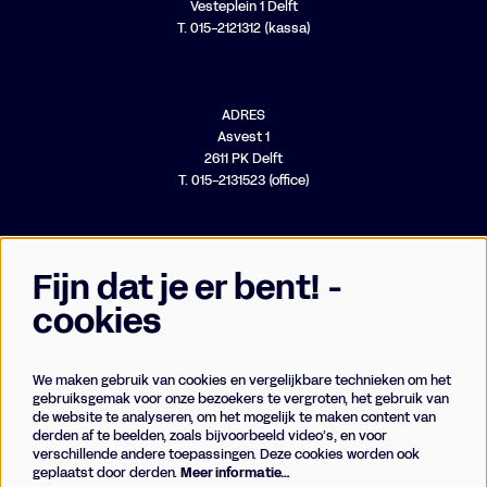
Vesteplein 1 Delft
T. 015-2121312 (kassa)
ADRES
Asvest 1
2611 PK Delft
T. 015-2131523 (office)
Fijn dat je er bent! -
cookies
We maken gebruik van cookies en vergelijkbare technieken om het
Businessclub
gebruiksgemak voor onze bezoekers te vergroten, het gebruik van
de website te analyseren, om het mogelijk te maken content van
Vrienden
derden af te beelden, zoals bijvoorbeeld video’s, en voor
Techniek
verschillende andere toepassingen. Deze cookies worden ook
geplaatst door derden.
Meer informatie…