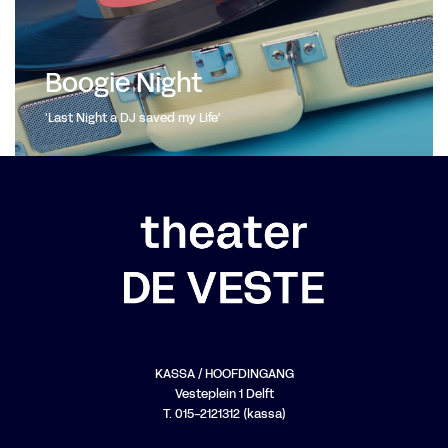
Boogie Night
'Last Night a DJ saved my Life'
KASSA / HOOFDINGANG
Vesteplein 1 Delft
T. 015-2121312 (kassa)