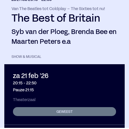
Van The Beatles tot Coldplay – The Sixties tot nu!
The Best of Britain
Syb van der Ploeg, Brenda Bee en
Maarten Peters e.a
SHOW & MUSICAL
za 21 feb ’26
20:15
-
22:50
Pauze 21:15
Theaterzaal
GEWEEST