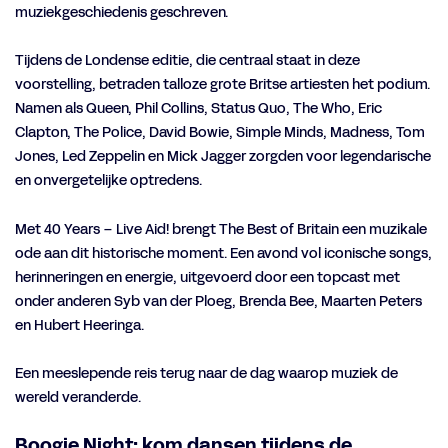
muziekgeschiedenis geschreven.
Tijdens de Londense editie, die centraal staat in deze
Inzoomen
voorstelling, betraden talloze grote Britse artiesten het podium.
Namen als Queen, Phil Collins, Status Quo, The Who, Eric
Clapton, The Police, David Bowie, Simple Minds, Madness, Tom
Jones, Led Zeppelin en Mick Jagger zorgden voor legendarische
en onvergetelijke optredens.
Met 40 Years – Live Aid! brengt The Best of Britain een muzikale
ode aan dit historische moment. Een avond vol iconische songs,
herinneringen en energie, uitgevoerd door een topcast met
onder anderen Syb van der Ploeg, Brenda Bee, Maarten Peters
en Hubert Heeringa.
Een meeslepende reis terug naar de dag waarop muziek de
wereld veranderde.
Boogie Night: kom dansen tijdens de