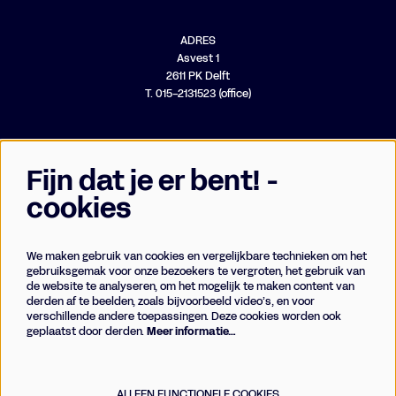
ADRES
Asvest 1
2611 PK Delft
T. 015-2131523 (office)
Fijn dat je er bent! -
cookies
We maken gebruik van cookies en vergelijkbare technieken om het
Businessclub
gebruiksgemak voor onze bezoekers te vergroten, het gebruik van
de website te analyseren, om het mogelijk te maken content van
Vrienden
derden af te beelden, zoals bijvoorbeeld video’s, en voor
Techniek
verschillende andere toepassingen. Deze cookies worden ook
geplaatst door derden.
Meer informatie…
Meld je aan voor de nieuwsbrief
ALLEEN FUNCTIONELE COOKIES