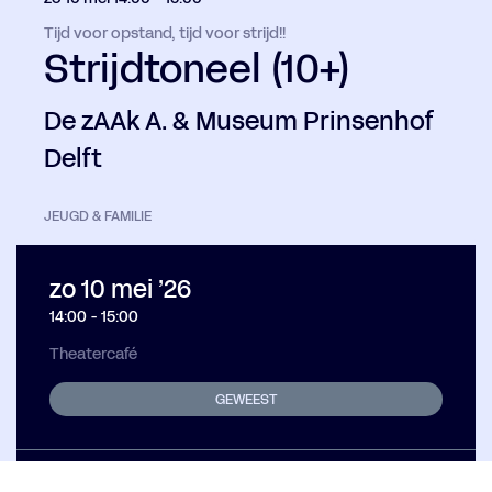
Tijd voor opstand, tijd voor strijd!!
Strijdtoneel (10+)
De zAAk A. & Museum Prinsenhof
Delft
JEUGD & FAMILIE
zo 10 mei ’26
14:00
-
15:00
Theatercafé
GEWEEST