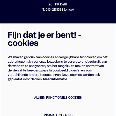
2611 PK Delft
T. 015-2131523 (office)
Fijn dat je er bent! -
cookies
We maken gebruik van cookies en vergelijkbare technieken om het
Businessclub
gebruiksgemak voor onze bezoekers te vergroten, het gebruik van
de website te analyseren, om het mogelijk te maken content van
Vrienden
derden af te beelden, zoals bijvoorbeeld video’s, en voor
Techniek
verschillende andere toepassingen. Deze cookies worden ook
geplaatst door derden.
Meer informatie…
Meld je aan voor de nieuwsbrief
ALLEEN FUNCTIONELE COOKIES
AANMELDEN
MINIMALE COOKIES