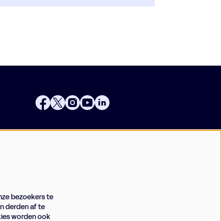
Businessclub
Vrienden
Techniek
Meld je aan voor de nieuwsbrief
nze bezoekers te
n derden af te
okies worden ook