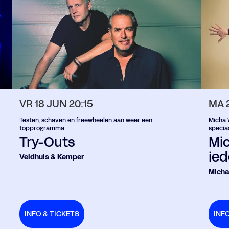
MA 
VR 18 JUN
20:15
Micha W
Testen, schaven en freewheelen aan weer een
specia
topprogramma.
Mi
Try-Outs
ie
Veldhuis & Kemper
Micha
INFO & TICKETS
INF