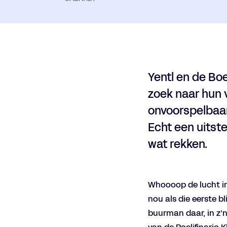
Yentl en de Boe
zoek naar hun v
onvoorspelbaar
Echt een uitste
wat rekken.
Whoooop de lucht in
nou als die eerste b
buurman daar, in z’n
Inzoomen