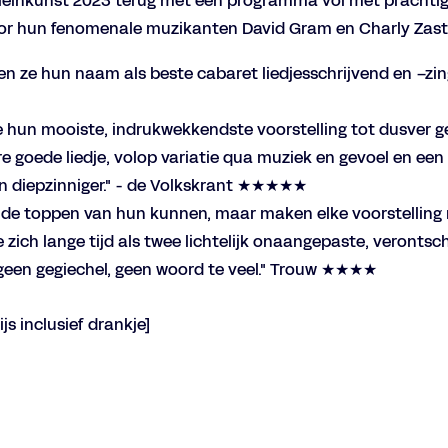
 Kleinkunst 2023 terug met een programma vol met prachti
door hun fenomenale muzikanten David Gram en Charly Zas
n ze hun naam als beste cabaret liedjesschrijvend en –zin
 hun mooiste, indrukwekkendste voorstelling tot dusver 
e goede liedje, volop variatie qua muziek en gevoel en een
n diepzinniger." - de Volkskrant ★★★★★
 de toppen van hun kunnen, maar maken elke voorstelling
 zich lange tijd als twee lichtelijk onaangepaste, veronts
 geen gegiechel, geen woord te veel." Trouw ★★★★
ijs inclusief drankje]