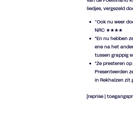
van de Poelifinario
liedjes, vergezeld 
“Ook nu weer doe
NRC ★★★★
"En nu hebben ze
ene na het ander
tussen grappig e
"Ze presteren op
Presenteerden ze
in Rekhalzen zit
[reprise | toegangspr