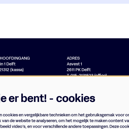
/ HOOFDINGANG
ADRES
n 1 Delft
Asvest 1
121312 (kassa)
2611 PK Delft
T. 015-2131523 (office)
 je er bent! - cookies
 cookies en vergelijkbare technieken om het gebruiksgemak voor o
k van de website te analyseren, om het mogelijk te maken content va
rbeeld video’s, en voor verschillende andere toepassingen. Deze co