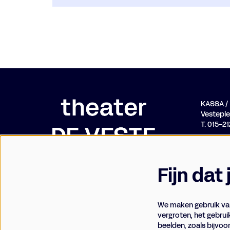
KASSA 
Vesteplei
T. 015-2
Fijn dat
We maken gebruik van
vergroten, het gebrui
beelden, zoals bijvoo