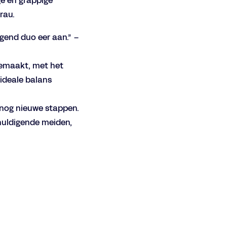
ge en grappige
trau.
gend duo eer aan.” –
gemaakt, met het
 ideale balans
 nog nieuwe stappen.
chuldigende meiden,