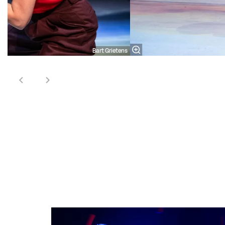
Bart Grietens
Overslaan