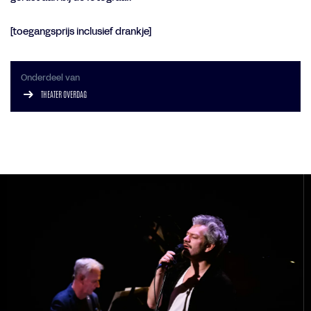
[toegangsprijs inclusief drankje]
Onderdeel van
THEATER OVERDAG
Overslaan