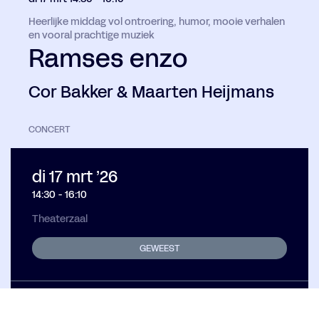
Heerlijke middag vol ontroering, humor, mooie verhalen
en vooral prachtige muziek
Ramses enzo
Cor Bakker & Maarten Heijmans
CONCERT
di 17 mrt ’26
14:30
-
16:10
Theaterzaal
GEWEEST