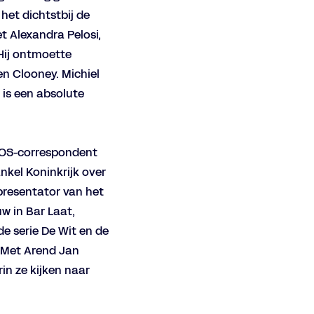
het dichtstbij de
et Alexandra Pelosi,
 Hij ontmoette
en Clooney. Michiel
Inzoomen
 is een absolute
 NOS-correspondent
ankel Koninkrijk over
 presentator van het
w in Bar Laat,
de serie De Wit en de
. Met Arend Jan
in ze kijken naar