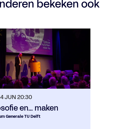
nderen bekeken ook
14 JUN
20:30
osofie en… maken
um Generale TU Delft