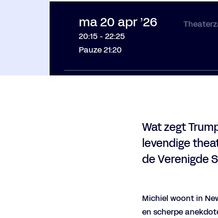
ma 20 apr ’26
Theaterz
20:15
-
22:25
Pauze 21:20
Wat zegt Trump
levendige theat
de Verenigde S
Michiel woont in New
en scherpe anekdote