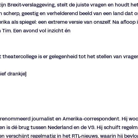
ijn Brexit-verslaggeving, stelt de juiste vragen en houdt h
scherp, geestig en verhelderend beeld van een land dat on
ka als spiegel: een extreme versie van onszelf. Na afloop 
 Tim. Een avond vol inzicht én
 theatercollege is er gelegenheid tot het stellen van vrage
sief drankje]
erenommeerd journalist en Amerika-correspondent. Hij woo
n is dé brug tussen Nederland en de VS. Hij schuift regelm
 verschijnt regelmatig in het RTL-nieuws, waarin hij bevlo