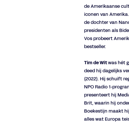
de Amerikaanse cultu
iconen van Amerika. 
de dochter van Nanc
presidenten als Bid
Inzoomen
Inzo
Vos probeert Amerika
bestseller.
Tim de Wit
was hét g
deed hij dagelijks v
(2022). Hij schuift 
NPO Radio 1-program
presenteert hij Medi
Brit, waarin hij ond
Boekestijn maakt hij
alles wat Europa tei