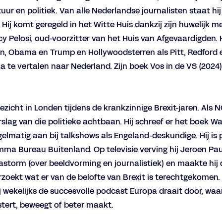
ur en politiek. Van alle Nederlandse journalisten staat hij 
Hij komt geregeld in het Witte Huis dankzij zijn huwelijk m
y Pelosi, oud-voorzitter van het Huis van Afgevaardigden.
en, Obama en Trump en Hollywoodsterren als Pitt, Redford 
omen
 te vertalen naar Nederland. Zijn boek Vos in de VS (2024)
ezicht in Londen tijdens de krankzinnige Brexit-jaren. Als
erslag van die politieke achtbaan. Hij schreef er het boek W
regelmatig aan bij talkshows als Engeland-deskundige. Hij is
ma Bureau Buitenland. Op televisie verving hij Jeroen Pau
astorm (over beeldvorming en journalistiek) en maakte hij 
erzoekt wat er van de belofte van Brexit is terechtgekomen
 wekelijks de succesvolle podcast Europa draait door, waar
stert, beweegt of beter maakt.