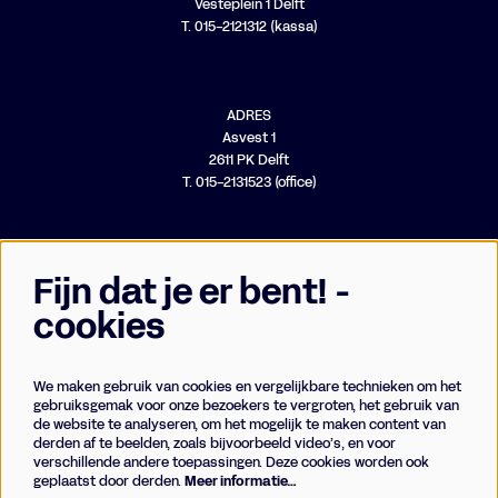
Vesteplein 1 Delft
T. 015-2121312 (kassa)
ADRES
Asvest 1
2611 PK Delft
T. 015-2131523 (office)
Fijn dat je er bent! -
cookies
We maken gebruik van cookies en vergelijkbare technieken om het
Businessclub
gebruiksgemak voor onze bezoekers te vergroten, het gebruik van
de website te analyseren, om het mogelijk te maken content van
Vrienden
derden af te beelden, zoals bijvoorbeeld video’s, en voor
Techniek
verschillende andere toepassingen. Deze cookies worden ook
geplaatst door derden.
Meer informatie…