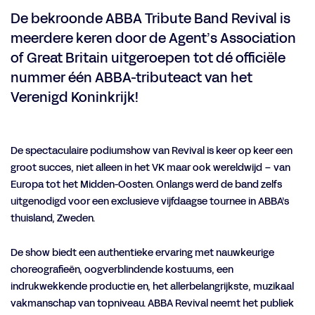
De bekroonde ABBA Tribute Band Revival is
Inzoomen
Inzoo
meerdere keren door de Agent’s Association
of Great Britain uitgeroepen tot dé officiële
nummer één ABBA-tributeact van het
Verenigd Koninkrijk!
De spectaculaire podiumshow van Revival is keer op keer een
groot succes, niet alleen in het VK maar ook wereldwijd – van
Europa tot het Midden-Oosten. Onlangs werd de band zelfs
uitgenodigd voor een exclusieve vijfdaagse tournee in ABBA’s
thuisland, Zweden.
De show biedt een authentieke ervaring met nauwkeurige
choreografieën, oogverblindende kostuums, een
indrukwekkende productie en, het allerbelangrijkste, muzikaal
vakmanschap van topniveau. ABBA Revival neemt het publiek