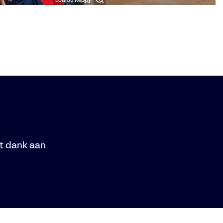
Loulou Keppy
et dank aan