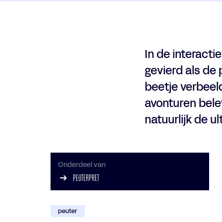
In de interacti
gevierd als de 
beetje verbeeld
avonturen bele
natuurlijk de u
Onderdeel van
PEUTERPRET
peuter