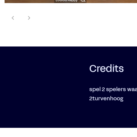
Loulou Keppy
Credits
spel 2 spelers wa
2turvenhoog