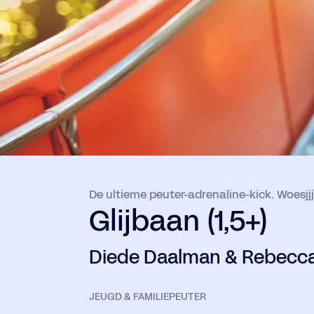
De ultieme peuter-adrenaline-kick. Woesjjj
Glijbaan (1,5+)
Diede Daalman & Rebecca 
JEUGD & FAMILIE
PEUTER