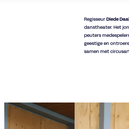
Regisseur
Diede Da
danstheater. Het jo
peuters medespelers
geestige en ontroere
samen met circusart
Overslaan