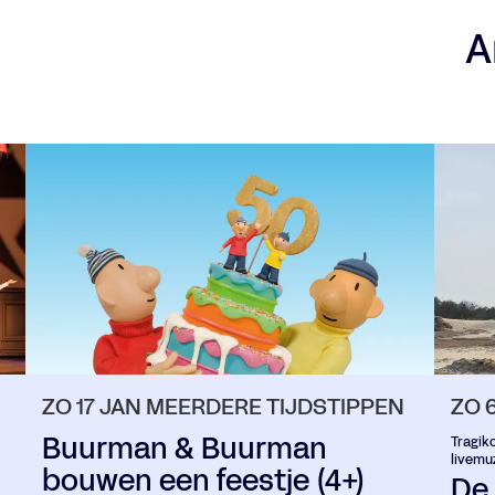
A
ZO 17 JAN
MEERDERE TIJDSTIPPEN
ZO 
Buurman & Buurman
Tragik
livemu
bouwen een feestje (4+)
De