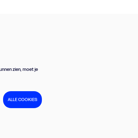
unnen zien, moet je
ALLE COOKIES
Inzoomen
Inzoome