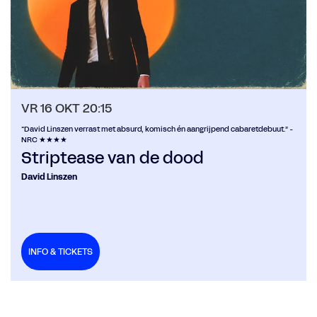
VR 16 OKT
20:15
“David Linszen verrast met absurd, komisch én aangrijpend cabaretdebuut.” -
NRC ★★★★
Striptease van de dood
David Linszen
INFO & TICKETS