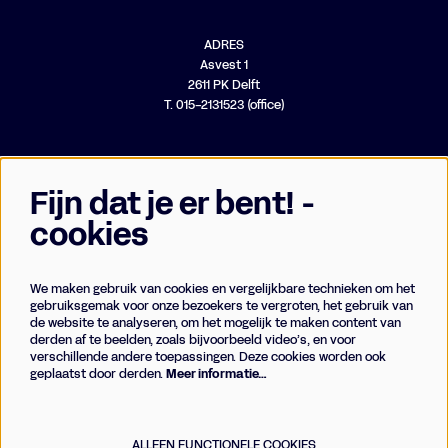
ADRES
Asvest 1
2611 PK Delft
T. 015-2131523 (office)
Fijn dat je er bent! -
cookies
We maken gebruik van cookies en vergelijkbare technieken om het
Businessclub
gebruiksgemak voor onze bezoekers te vergroten, het gebruik van
de website te analyseren, om het mogelijk te maken content van
Vrienden
derden af te beelden, zoals bijvoorbeeld video’s, en voor
Techniek
verschillende andere toepassingen. Deze cookies worden ook
geplaatst door derden.
Meer informatie…
Meld je aan voor de nieuwsbrief
ALLEEN FUNCTIONELE COOKIES