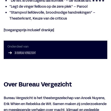
“De Wit is overtuigend als komiek” – de Volkskrant ★★★★
“Legt de vinger feilloos op de zere plek” – Parool
“Stampvol liefdevolle, broodnodige handreikingen” –
Theaterkrant, Keuze van de criticus
[toegangsprijs inclusief drankje]
Onderdeel van
3X BUREAU VERGEZICHT
Over Bureau Vergezicht
Bureau Vergezicht is het theatergezelschap van Anoek Nuyens,
Erik Whien en Rebekka de Wit. Samen maken zij onderzoekende
en meeslepende verhalen over macht, klimaat en gedeelde