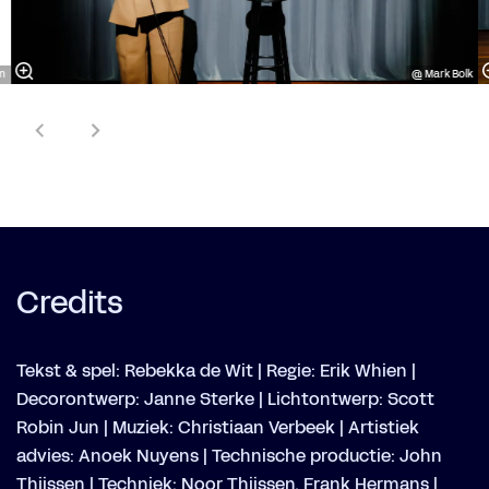
rn
@ Mark Bolk
Credits
Tekst & spel: Rebekka de Wit | Regie: Erik Whien |
Decorontwerp: Janne Sterke | Lichtontwerp: Scott
Robin Jun | Muziek: Christiaan Verbeek | Artistiek
advies: Anoek Nuyens | Technische productie: John
Thijssen | Techniek: Noor Thijssen, Frank Hermans |