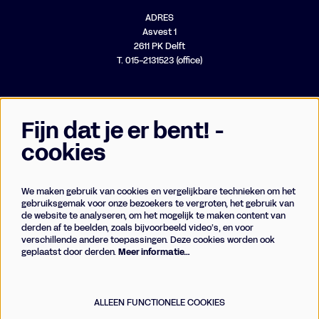
ADRES
Asvest 1
2611 PK Delft
T. 015-2131523 (office)
Fijn dat je er bent! -
cookies
We maken gebruik van cookies en vergelijkbare technieken om het
Businessclub
gebruiksgemak voor onze bezoekers te vergroten, het gebruik van
de website te analyseren, om het mogelijk te maken content van
Vrienden
derden af te beelden, zoals bijvoorbeeld video’s, en voor
Techniek
verschillende andere toepassingen. Deze cookies worden ook
geplaatst door derden.
Meer informatie…
Meld je aan voor de nieuwsbrief
ALLEEN FUNCTIONELE COOKIES