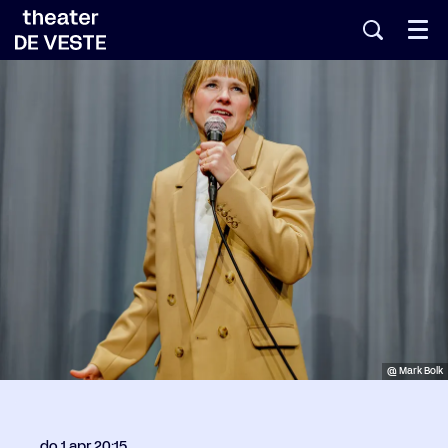
Menu
@ Mark Bolk
do 1 apr
20:15