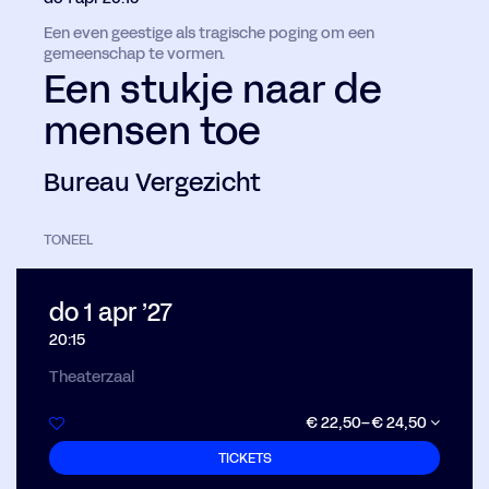
Een even geestige als tragische poging om een
gemeenschap te vormen.
Een stukje naar de
mensen toe
Bureau Vergezicht
TONEEL
do 1 apr ’27
20:15
Theaterzaal
€ 22,50–€ 24,50
TICKETS