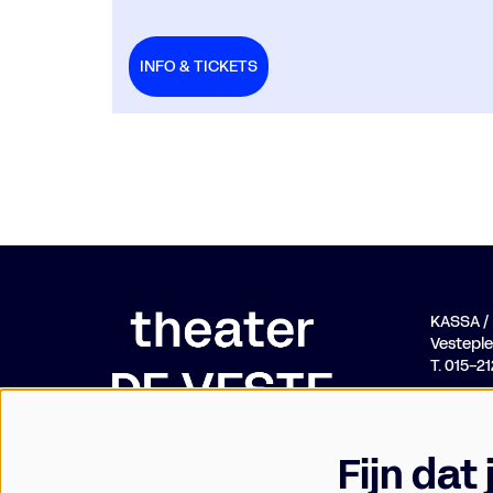
INFO & TICKETS
KASSA 
Vesteplei
T. 015-2
Fijn dat