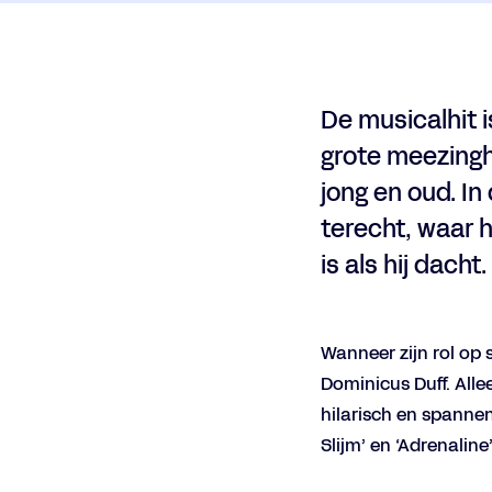
De musicalhit i
grote meezingh
jong en oud. I
terecht, waar h
is als hij dacht.
Inzoomen
Wanneer zijn rol op s
Dominicus Duff. Alle
hilarisch en spannen
Slijm’ en ‘Adrenalin