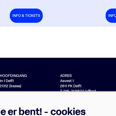
INFO & TICKETS
INF
/ HOOFDINGANG
ADRES
n 1 Delft
Asvest 1
121312 (kassa)
2611 PK Delft
T. 015-2131523 (office)
 je er bent! - cookies