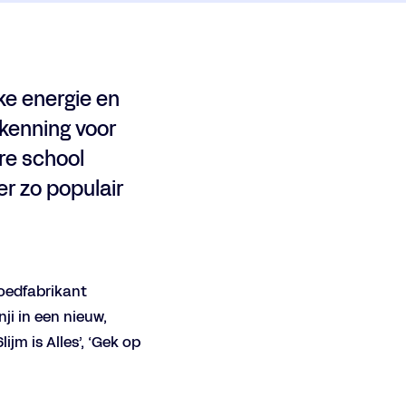
ke energie en
rkenning voor
re school
er zo populair
Inzoomen
lgoedfabrikant
ji in een nieuw,
jm is Alles’, ‘Gek op