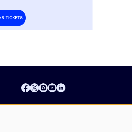
O & TICKETS
Businessclub
Vrienden
Techniek