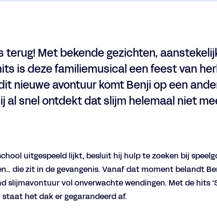
s terug! Met bekende gezichten, aanstekelij
its is deze familiemusical een feest van he
n dit nieuwe avontuur komt Benji op een ande
ij al snel ontdekt dat slijm helemaal niet me
Inzoomen
chool uitgespeeld lijkt, besluit hij hulp te zoeken bij spee
en… die zit in de gevangenis. Vanaf dat moment belandt Ben
d slijmavontuur vol onverwachte wendingen. Met de hits ‘Sli
e’ staat het dak er gegarandeerd af.