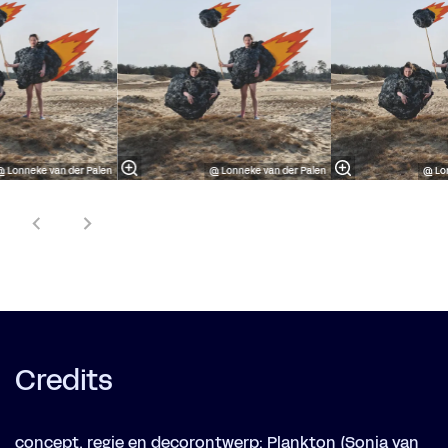
 Lonneke van der Palen
@ Lonneke van der Palen
@ Lo
Credits
concept, regie en decorontwerp: Plankton (Sonja van