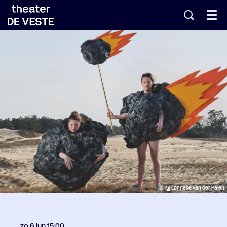
Menu
@ Lonneke van der Palen
zo 6 jun
15:00