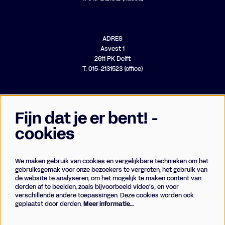
ADRES
Asvest 1
2611 PK Delft
T. 015-2131523 (office)
Fijn dat je er bent! -
cookies
We maken gebruik van cookies en vergelijkbare technieken om het
Businessclub
gebruiksgemak voor onze bezoekers te vergroten, het gebruik van
de website te analyseren, om het mogelijk te maken content van
Vrienden
derden af te beelden, zoals bijvoorbeeld video’s, en voor
Techniek
verschillende andere toepassingen. Deze cookies worden ook
geplaatst door derden.
Meer informatie…
Meld je aan voor de nieuwsbrief