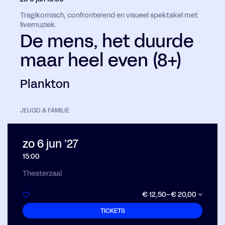
Tragikomisch, confronterend en visueel spektakel met
livemuziek.
De mens, het duurde
maar heel even (8+)
Plankton
JEUGD & FAMILIE
zo 6 jun ’27
15:00
Theaterzaal
€ 12,50–€ 20,00
TICKETS