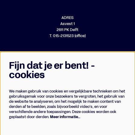
ADRES
Asvest 1
2611 PK Delft
T. 015-2131523 (office)
Fijn dat je er bent! -
cookies
We maken gebruik van cookies en vergelijkbare technieken om het
Businessclub
gebruiksgemak voor onze bezoekers te vergroten, het gebruik van
de website te analyseren, om het mogelijk te maken content van
Vrienden
derden af te beelden, zoals bijvoorbeeld video’s, en voor
Techniek
verschillende andere toepassingen. Deze cookies worden ook
geplaatst door derden.
Meer informatie…
Meld je aan voor de nieuwsbrief