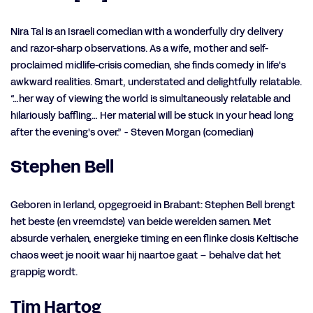
Nira Tal is an Israeli comedian with a wonderfully dry delivery
and razor-sharp observations. As a wife, mother and self-
proclaimed midlife-crisis comedian, she finds comedy in life's
awkward realities. Smart, understated and delightfully relatable.
“…her way of viewing the world is simultaneously relatable and
hilariously baffling… Her material will be stuck in your head long
after the evening's over.” - Steven Morgan (comedian)
Stephen Bell
Geboren in Ierland, opgegroeid in Brabant: Stephen Bell brengt
het beste (en vreemdste) van beide werelden samen. Met
absurde verhalen, energieke timing en een flinke dosis Keltische
chaos weet je nooit waar hij naartoe gaat – behalve dat het
grappig wordt.
Tim Hartog