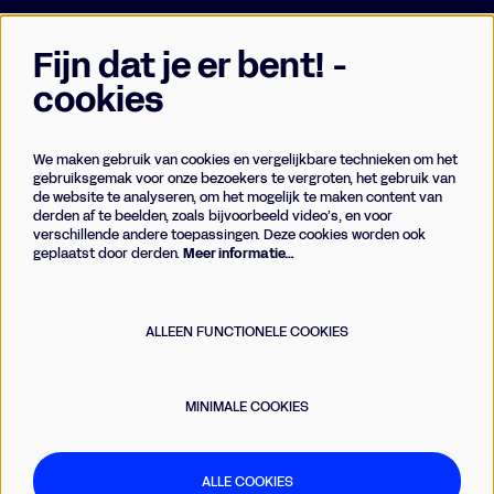
Fijn dat je er bent! -
cookies
We maken gebruik van cookies en vergelijkbare technieken om het
Businessclub
gebruiksgemak voor onze bezoekers te vergroten, het gebruik van
de website te analyseren, om het mogelijk te maken content van
Vrienden
derden af te beelden, zoals bijvoorbeeld video’s, en voor
Techniek
verschillende andere toepassingen. Deze cookies worden ook
geplaatst door derden.
Meer informatie…
Meld je aan voor de nieuwsbrief
ALLEEN FUNCTIONELE COOKIES
AANMELDEN
MINIMALE COOKIES
Deze site wordt beschermd door reCAPTCHA, dataverwerking gebeurt in overeenstemming met de
Cloud Data
Processing Addendum
van Google.
ALLE COOKIES