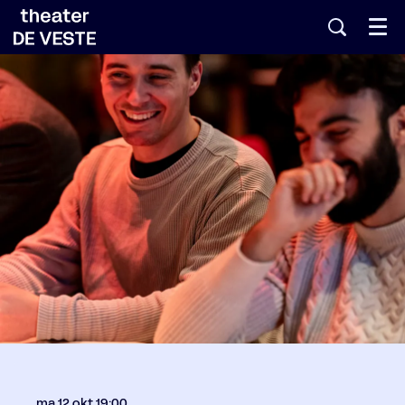
Menu
ma 12 okt
19:00