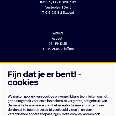
KASSA / HOOFDINGANG
Vesteplein 1 Delft
T. 015-2121312 (kassa)
ADRES
Asvest 1
2611 PK Delft
T. 015-2131523 (office)
Fijn dat je er bent! -
cookies
We maken gebruik van cookies en vergelijkbare technieken om het
Businessclub
gebruiksgemak voor onze bezoekers te vergroten, het gebruik van
de website te analyseren, om het mogelijk te maken content van
Vrienden
derden af te beelden, zoals bijvoorbeeld video’s, en voor
Techniek
verschillende andere toepassingen. Deze cookies worden ook