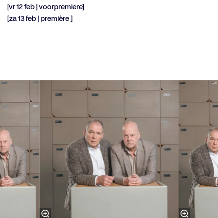
[vr 12 feb | voorpremiere]
[za 13 feb | première ]
Overslaan