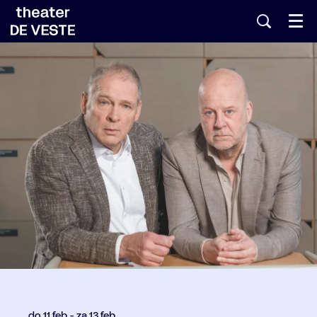
Menu
do 11 feb
-
za 13 feb