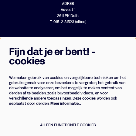
ADRES
Asvest 1
2611 PK Delft
T. 015-2131523 (office)
Fijn dat je er bent! -
cookies
We maken gebruik van cookies en vergelijkbare technieken om het
Businessclub
gebruiksgemak voor onze bezoekers te vergroten, het gebruik van
de website te analyseren, om het mogelijk te maken content van
Vrienden
derden af te beelden, zoals bijvoorbeeld video’s, en voor
Techniek
verschillende andere toepassingen. Deze cookies worden ook
geplaatst door derden.
Meer informatie…
Meld je aan voor de nieuwsbrief
ALLEEN FUNCTIONELE COOKIES