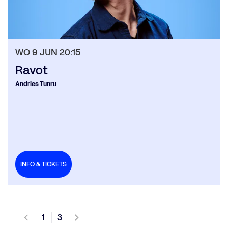
WO 9 JUN
20:15
Ravot
Andries Tunru
INFO & TICKETS
1
3