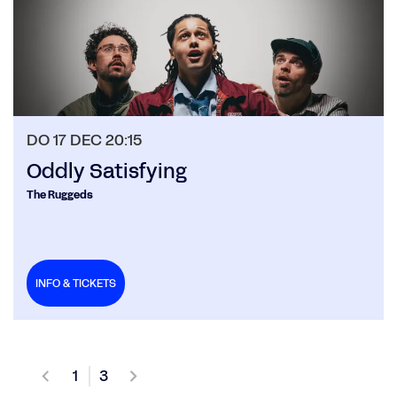
DO 17 DEC
20:15
Oddly Satisfying
The Ruggeds
INFO & TICKETS
1
3