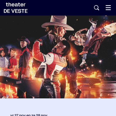
Menu
vr 27 nov
en
za 28 nov