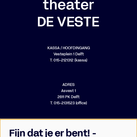
KASSA / HOOFDINGANG
Vesteplein 1 Delft
T. 015-2121312 (kassa)
ADRES
Asvest 1
2611 PK Delft
T. 015-2131523 (office)
Fijn dat je er bent! -