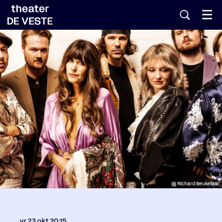
Menu
@ Richard Beukelaar
vr 23 okt
20:15