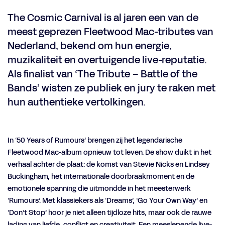
The Cosmic Carnival is al jaren een van de
meest geprezen Fleetwood Mac-tributes van
Nederland, bekend om hun energie,
muzikaliteit en overtuigende live-reputatie.
Als finalist van ‘The Tribute – Battle of the
Bands’ wisten ze publiek en jury te raken met
hun authentieke vertolkingen.
Inzoomen
In ‘50 Years of Rumours’ brengen zij het legendarische
Fleetwood Mac-album opnieuw tot leven. De show duikt in het
verhaal achter de plaat: de komst van Stevie Nicks en Lindsey
Buckingham, het internationale doorbraakmoment en de
emotionele spanning die uitmondde in het meesterwerk
‘Rumours’. Met klassiekers als ‘Dreams’, ‘Go Your Own Way’ en
‘Don’t Stop’ hoor je niet alleen tijdloze hits, maar ook de rauwe
lading van liefde, conflict en creativiteit. Een meeslepende live-