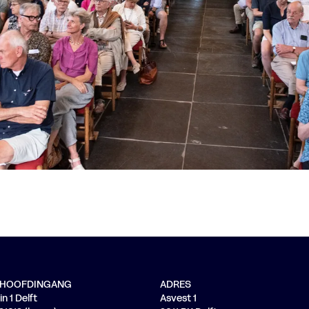
/ HOOFDINGANG
ADRES
n 1 Delft
Asvest 1