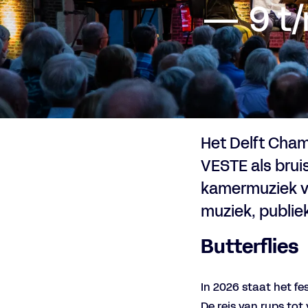
— 9 t
Het Delft Cham
VESTE als bruis
kamermuziek va
muziek, publie
Butterflies
In 2026 staat het fe
De reis van rups to