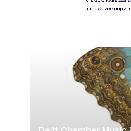
Klik op onderstaand
nu in de verkoop zijn
Inzoomen
Delft Chamber Music 