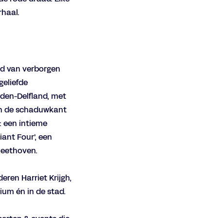
rhaal.
ld van verborgen
geliefde
dden-Delfland, met
 in de schaduwkant
: een intieme
iant Four', een
Beethoven.
eren Harriet Krijgh,
ium én in de stad.