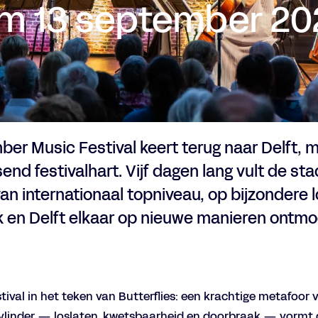
/m 13 september 20
ber Music Festival keert terug naar Delft, 
end festivalhart. Vijf dagen lang vult de st
n internationaal topniveau, op bijzondere 
k en Delft elkaar op nieuwe manieren ontmo
stival in het teken van Butterflies: een krachtige metafoor 
t vlinder — loslaten, kwetsbaarheid en doorbraak — vormt 