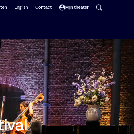
eten
English
Contact
Mijn theater
ival