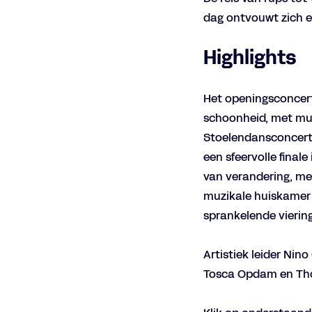
dag ontvouwt zich ee
Highlights
Het openingsconcert
schoonheid, met muz
Stoelendansconcerten
een sfeervolle fina
van verandering, me
muzikale huiskamer v
sprankelende vierin
Artistiek leider Nin
Tosca Opdam en Thoma