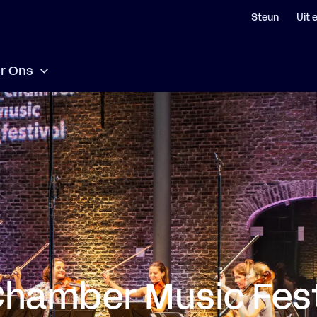
Steun
Uit 
r Ons
Chamber Music Fest