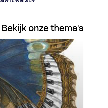
certen & events die
Bekijk onze thema's
Inzoomen