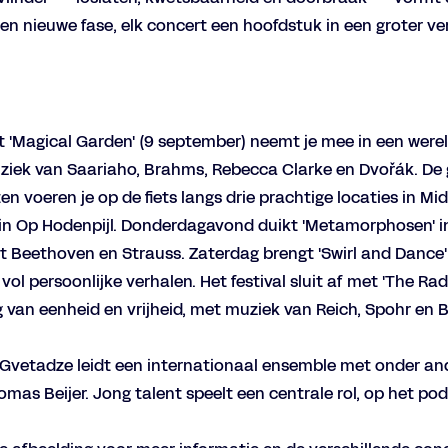
n nieuwe fase, elk concert een hoofdstuk in een groter ve
 'Magical Garden' (9 september) neemt je mee in een were
iek van Saariaho, Brahms, Rebecca Clarke en Dvořák. De 
 voeren je op de fiets langs drie prachtige locaties in Mi
le in Op Hodenpijl. Donderdagavond duikt 'Metamorphosen'
t Beethoven en Strauss. Zaterdag brengt 'Swirl and Dance'
ol persoonlijke verhalen. Het festival sluit af met 'The Rad
g van eenheid en vrijheid, met muziek van Reich, Spohr en 
o Gvetadze leidt een internationaal ensemble met onder and
s Beijer. Jong talent speelt een centrale rol, op het pod