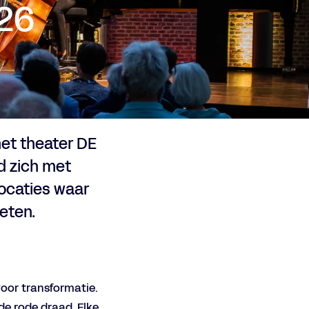
26
met theater DE
ad zich met
locaties waar
eten.
voor transformatie.
de rode draad. Elke